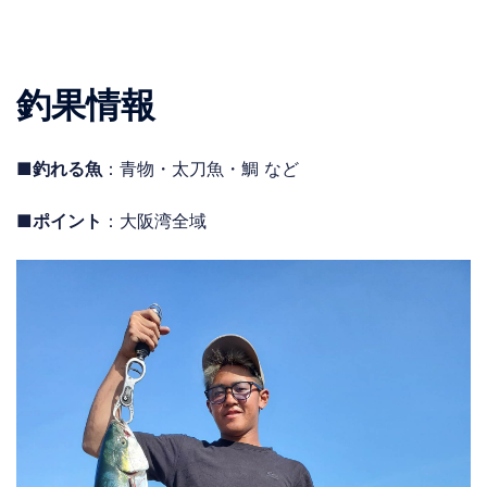
釣果情報
■釣れる魚
：青物・太刀魚・鯛 など
■ポイント
：大阪湾全域