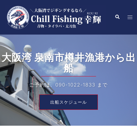
コ
ン
検
ト
テ
索
グ
ン
ル
ツ
メ
へ
ニ
ス
ュ
キ
青物・タイラバ・太刀魚なら
ー
ッ
プ
『幸輝』にお任せ！
ご予約は、090-1022-1833 まで
出船スケジュール